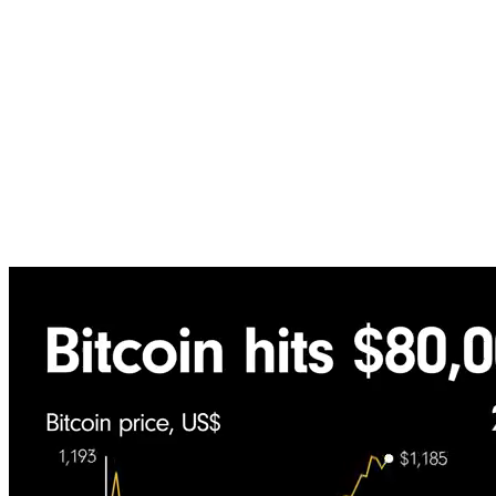
Calidad
HD
FHD
QHD
4K UHD
1280×720
1920×1080
2560×1440
3840×2160
5 Mbps
12 Mbps
24 Mbps
45 Mbps
Tamaño est.
28 MB
Tiempo est.
~38s
Formato
MP4 / H.264
Audio
AAC 320k
Enviar a la granja
FHD
·
16:9