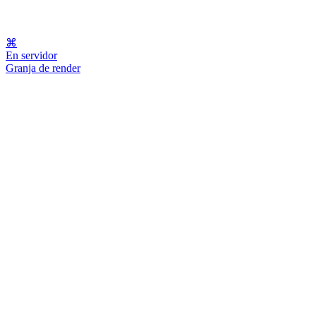
⌘
En servidor
Granja de render
MON · 01