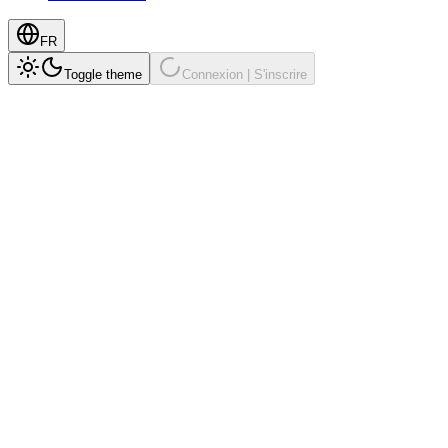
FR
Toggle theme
Connexion | S'inscrire
Chez PlotSet, nous croyons que les données doivent bouger, inspirer et 
de données simple, rapide et accessible. Les outils traditionnels renda
animés et visuels vidéo en quelques minutes. Aujourd'hui, des créateurs
transforment des idées complexes en histoires claires et partageables.