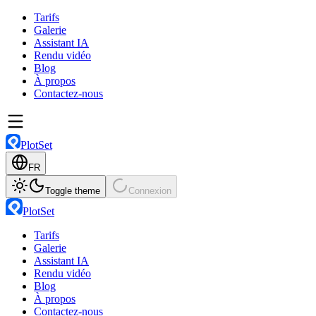
Tarifs
Galerie
Assistant IA
Rendu vidéo
Blog
À propos
Contactez-nous
PlotSet
FR
Toggle theme
Connexion
PlotSet
Tarifs
Galerie
Assistant IA
Rendu vidéo
Blog
À propos
Contactez-nous